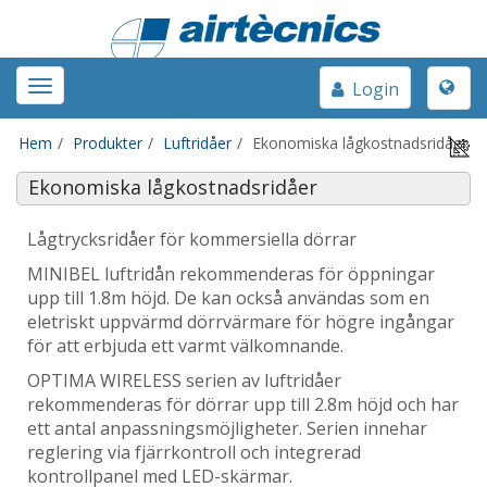
Toggle
Toggle
Login
naviga
navigation
Hem
Produkter
Luftridåer
Ekonomiska lågkostnadsridåer
Ekonomiska lågkostnadsridåer
Lågtrycksridåer för kommersiella dörrar
MINIBEL luftridån rekommenderas för öppningar
upp till 1.8m höjd. De kan också användas som en
eletriskt uppvärmd dörrvärmare för högre ingångar
för att erbjuda ett varmt välkomnande.
OPTIMA WIRELESS serien av luftridåer
rekommenderas för dörrar upp till 2.8m höjd och har
ett antal anpassningsmöjligheter. Serien innehar
reglering via fjärrkontroll och integrerad
kontrollpanel med LED-skärmar.