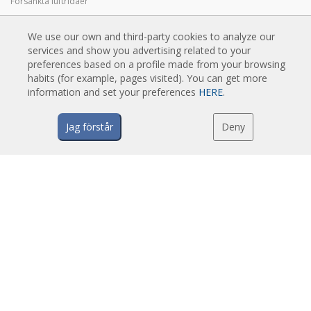
Försänkta luftridåer
Dekorativa, moderna och anpassade luftridåer
We use our own and third-party cookies to analyze our
Industriella luftridåer och luftridåer för kylutrymmen
services and show you advertising related to your
Karuselldörrar och skräddarsydda luftridåer
preferences based on a profile made from your browsing
Luftridåer för pestkontroll
habits (for example, pages visited). You can get more
information and set your preferences
HERE
.
Luftridåer med värmepumpar och energisnåla luftridåer
Ekonomiska lågkostnadsridåer
Jag förstår
Deny
TEKNIK
Vad är en luftridå?
Hur fungerar luftridåer?
Fördelar och nyttan av luftridåer
Värmepump luftridåer
EC luftridåer
Airtècnics luftridåer