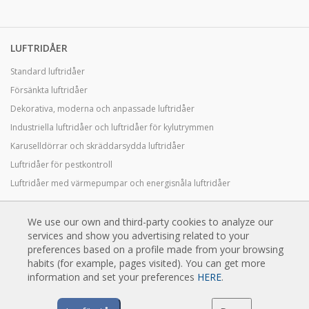
LUFTRIDÅER
Standard luftridåer
Försänkta luftridåer
Dekorativa, moderna och anpassade luftridåer
Industriella luftridåer och luftridåer för kylutrymmen
Karuselldörrar och skräddarsydda luftridåer
Luftridåer för pestkontroll
Luftridåer med värmepumpar och energisnåla luftridåer
Ekonomiska lågkostnadsridåer
We use our own and third-party cookies to analyze our
services and show you advertising related to your
preferences based on a profile made from your browsing
TEKNIK
habits (for example, pages visited). You can get more
information and set your preferences
HERE
.
Vad är en luftridå?
Hur fungerar luftridåer?