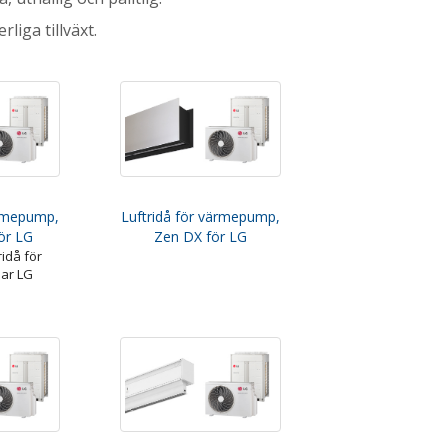
liga tillväxt.
ärmepump,
Luftridå för värmepump,
ör LG
Zen DX för LG
ridå för
ar LG