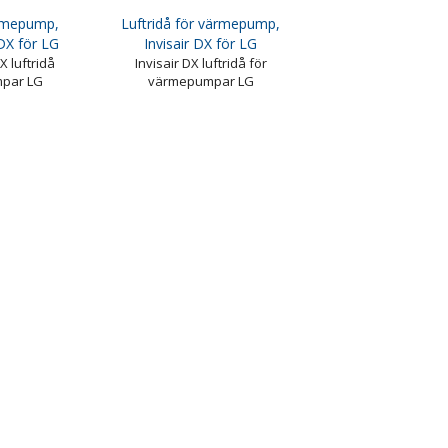
ärmepump,
Luftridå för värmepump,
DX för LG
Invisair DX för LG
 luftridå
Invisair DX luftridå för
mpar LG
värmepumpar LG