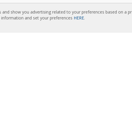
LADDNINGAR
RELATERADE HEMSIDOR
s and show you advertising related to your preferences based on a p
idåer kataloger
Rideaux d’air
e information and set your preferences
HERE
.
sk dokumentation
Actuadores
etscertifikat
Cortinas de aire
Luftschleier
KNADSFÖRD INNEHÅLL
EC Fans
 avancerad kontroll
Air Curtain Manufacturer
idåer väljarhjälpen
Barriere d’aria
dåer installation: referenser
Recuperadores de calor
dåer fotogalleri
Luchtgordijnen
Rite Calidad Aire
OSS
Ilmaverho
nics historia
Kurtyny Powietrzne
nberggruppen
kt