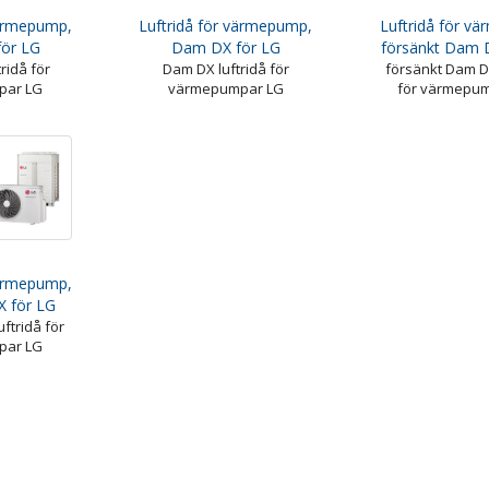
värmepump,
Luftridå för värmepump,
Luftridå för v
för LG
Dam DX för LG
försänkt Dam 
ridå för
Dam DX luftridå för
försänkt Dam DX
par LG
värmepumpar LG
för värmepu
värmepump,
X för LG
ftridå för
par LG