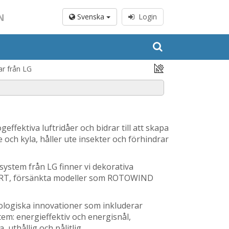
N
Svenska
Login
r från LG
ffektiva luftridåer och bidrar till att skapa
och kyla, håller ute insekter och förhindrar
ystem från LG finner vi dekorativa
ART, försänkta modeller som ROTOWIND
nologiska innovationer som inkluderar
em: energieffektiv och energisnål,
 uthållig och pålitlig.