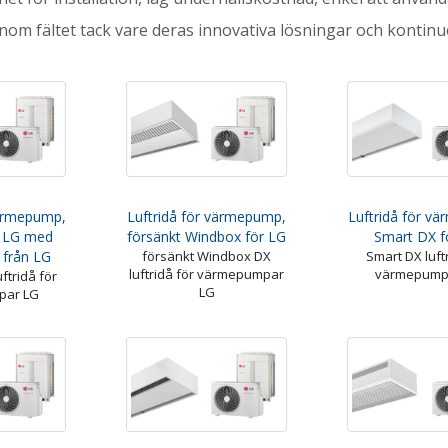
nom fältet tack vare deras innovativa lösningar och kontinuer
värmepump,
Luftridå för värmepump,
Luftridå för v
r LG med
försänkt Windbox för LG
Smart DX f
från LG
försänkt Windbox DX
Smart DX luft
luftridå för värmepumpar
värmepump
ftridå för
LG
par LG