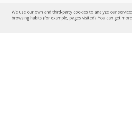
LUFTRIDÅER
NED
We use our own and third-party cookies to analyze our service
Standard luftridåer
Luftr
browsing habits (for example, pages visited). You can get mor
Försänkta luftridåer
Tekni
Dekorativa, moderna och anpassade
Kvalit
luftridåer
MAR
Industriella luftridåer och luftridåer för
smart
kylutrymmen
Luftr
Karuselldörrar och skräddarsydda
Luftri
luftridåer
Luftri
Luftridåer för pestkontroll
Luftridåer med värmepumpar och
OM 
energisnåla luftridåer
Airtèc
Ekonomiska lågkostnadsridåer
Rose
TEKNIK
Konta
Vad är en luftridå?
Hur fungerar luftridåer?
Fördelar och nyttan av luftridåer
Värmepump luftridåer
EC luftridåer
Airtècnics luftridåer