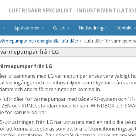
LUFTRIDÅER SPECIALIST - INDUSTRIVENTILATIO
r
Applikationer
Galleri
Nedladdningar
Kontakt
 värmepumpar och energisnåla luftridåer
Luftridåer för värmepumpa
r värmepumpar från LG
 värmepumpar från LG
idåer tillsammans med LG värmepumpar anses vara väldigt höge
at vid ingångar och inomhusmiljöer som skyddar från värme 
 damm och andra föroreningar att komma in.
v luftridåer för värmepumpar med både VRF-system och 1:1-s
om ZEN och RUND, standardmodeller som WINDBOX och SM
e för karuselldörrar.
5-utrustningen från LG har utrustats med en rad olika tek
ör att kunna accepteras som ett bra luftkonditioneringssyst
t för installation, låg underhållskostnad, enkel att använda,