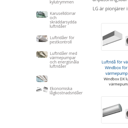
kylutrymmen
LG är pionjärer i
Karuselldörrar
och
skräddarsydda
luftridåer
Luftridåer för
pestkontroll
Luftridåer med
värmepumpar
Luftridå för 
och energisnåla
luftridåer
Windbox fö
värmepump 
Windbox DX lu
värmepum
Ekonomiska
lågkostnadsridåer