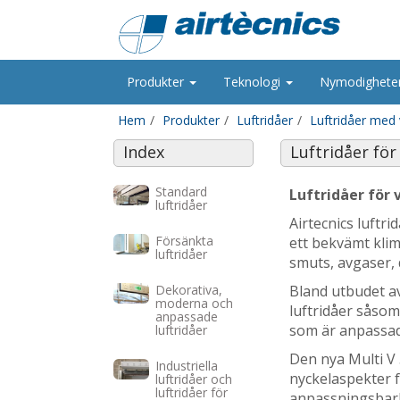
Produkter
Teknologi
Nymodighete
Hem
Produkter
Luftridåer
Luftridåer med
Index
Luftridåer fö
Standard
Luftridåer för
luftridåer
Airtecnics luftr
Försänkta
ett bekvämt klim
luftridåer
smuts, avgaser,
Dekorativa,
Bland utbudet a
moderna och
luftridåer sås
anpassade
som är anpassad
luftridåer
Den nya Multi V 
Industriella
nyckelaspekter f
luftridåer och
luftridåer för
anpassningsbarhe