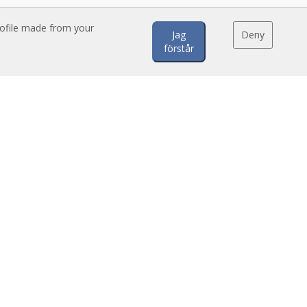
rofile made from your
Jag
Deny
förstår