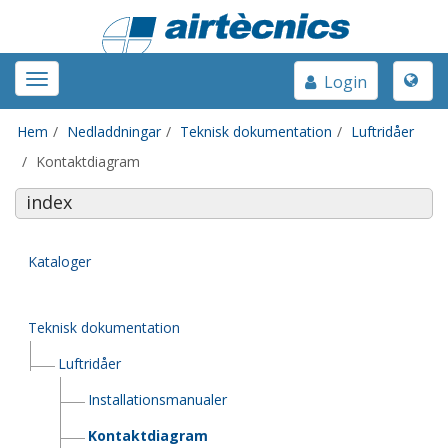
Toggle
Toggle
Login
naviga
navigation
Hem
Nedladdningar
Teknisk dokumentation
Luftridåer
Kontaktdiagram
index
Kataloger
Teknisk dokumentation
Luftridåer
Installationsmanualer
Kontaktdiagram