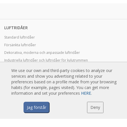
LUFTRIDÅER
Standard luftridåer
Försänkta luftridåer
Dekorativa, moderna och anpassade luftridåer
Industriella luftridåer och luftridåer för kylutrymmen
Karuselldörrar och skräddarsydda luftridåer
We use our own and third-party cookies to analyze our
Luftridåer för pestkontroll
services and show you advertising related to your
preferences based on a profile made from your browsing
Luftridåer med värmepumpar och energisnåla luftridåer
habits (for example, pages visited). You can get more
information and set your preferences
HERE
.
Ekonomiska lågkostnadsridåer
Jag förstår
Deny
TEKNIK
Vad är en luftridå?